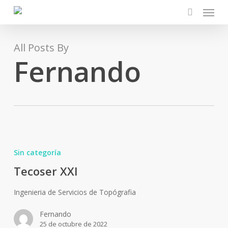
Menu
Skip
to
search
main
content
All Posts By
Fernando
Tecoser
XXI
Sin categoría
Tecoser XXI
Ingenieria de Servicios de Topógrafia
Fernando
25 de octubre de 2022