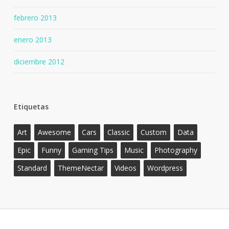
febrero 2013
enero 2013
diciembre 2012
Etiquetas
Art
Awesome
Cars
Classic
Custom
Data
Epic
Funny
Gaming Tips
Music
Photography
Standard
ThemeNectar
Videos
Wordpress