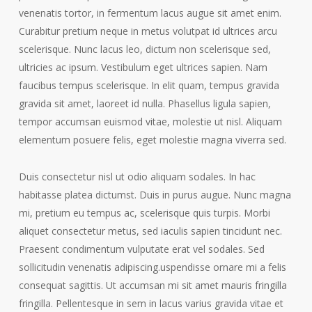
venenatis tortor, in fermentum lacus augue sit amet enim.
Curabitur pretium neque in metus volutpat id ultrices arcu
scelerisque. Nunc lacus leo, dictum non scelerisque sed,
ultricies ac ipsum. Vestibulum eget ultrices sapien. Nam
faucibus tempus scelerisque. In elit quam, tempus gravida
gravida sit amet, laoreet id nulla. Phasellus ligula sapien,
tempor accumsan euismod vitae, molestie ut nisl. Aliquam
elementum posuere felis, eget molestie magna viverra sed.
Duis consectetur nisl ut odio aliquam sodales. In hac
habitasse platea dictumst. Duis in purus augue. Nunc magna
mi, pretium eu tempus ac, scelerisque quis turpis. Morbi
aliquet consectetur metus, sed iaculis sapien tincidunt nec.
Praesent condimentum vulputate erat vel sodales. Sed
sollicitudin venenatis adipiscing.uspendisse ornare mi a felis
consequat sagittis. Ut accumsan mi sit amet mauris fringilla
fringilla. Pellentesque in sem in lacus varius gravida vitae et