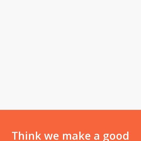
Tyler Johnson
Front-End Developer
Lorem ipsum dolor sit amet, consectetur adipiscing elit.
Integer lorem quam, adipiscing condimentum tristique vel,
eleifend.
Facebook
Twitter
Youtube
Think we make a good